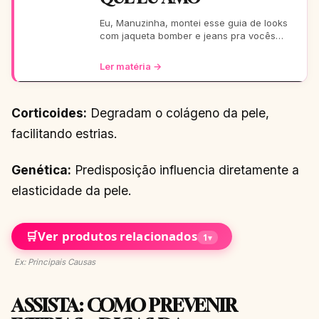
Eu, Manuzinha, montei esse guia de looks
com jaqueta bomber e jeans pra vocês
arrasarem! Tem pra escola, rolê, balada…
Tudo testado e aprova
Ler matéria →
Corticoides:
Degradam o colágeno da pele,
facilitando estrias.
Genética:
Predisposição influencia diretamente a
elasticidade da pele.
🛒
Ver produtos relacionados
1
▾
Ex: Principais Causas
ASSISTA: COMO PREVENIR