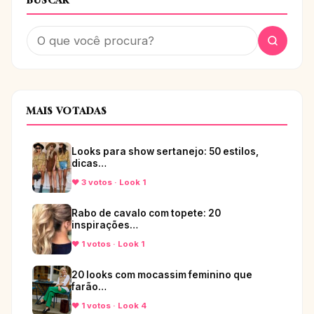
BUSCAR
MAIS VOTADAS
Looks para show sertanejo: 50 estilos,
dicas…
♥ 3 votos · Look 1
Rabo de cavalo com topete: 20
inspirações…
♥ 1 votos · Look 1
20 looks com mocassim feminino que
farão…
♥ 1 votos · Look 4