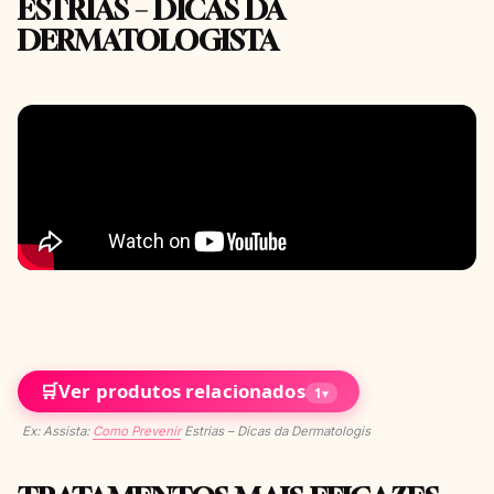
ESTRIAS – DICAS DA
DERMATOLOGISTA
🛒
Ver produtos relacionados
1
▾
Ex: Assista:
Como Prevenir
Estrias – Dicas da Dermatologis