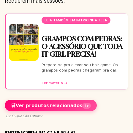
Requerem mais sessões.
LEIA TAMBÉM EM PATRICINHA TEEN
GRAMPOS COM PEDRAS:
O ACESSÓRIO QUE TODA
IT GIRL PRECISA!
Prepare-se pra elevar seu hair game! Os
grampos com pedras chegaram pra dar
aquele glow extra nos seus fios. De um rolê
casual a uma festa b
Ler matéria →
🛒
Ver produtos relacionados
1
▾
Ex: O Que São Estrias?