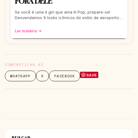
FORA DELE
Se você é uma it girl que ama K-Pop, prepare-se!
Desvendamos 9 looks icônicos do estilo de aeroporto
que vão te transformar em uma fashionis
Ler matéria →
COMPARTILHA AI
SAVE
WHATSAPP
X
FACEBOOK