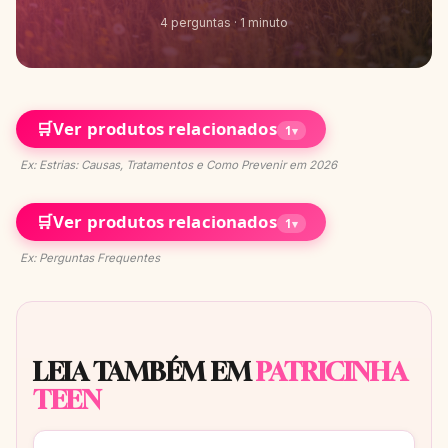
4 perguntas · 1 minuto
🛒
Ver produtos relacionados
1
▾
Ex: Estrias: Causas, Tratamentos e Como Prevenir em 2026
🛒
Ver produtos relacionados
1
▾
Ex: Perguntas Frequentes
LEIA TAMBÉM EM
PATRICINHA
TEEN