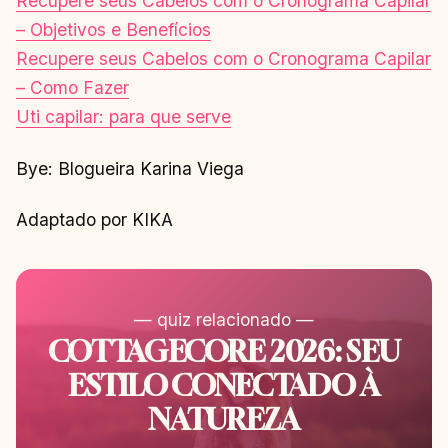
Recupere seus Cabelos com o Cronograma Capilar
– Objetivos e Benefícios
Recupere seus Cabelos com o Cronograma Capilar
– Como Fazer
Uti capilar: para que serve
Bye: Blogueira Karina Viega
Adaptado por KIKA
— quiz relacionado —
COTTAGECORE 2026: SEU
ESTILO CONECTADO À
NATUREZA