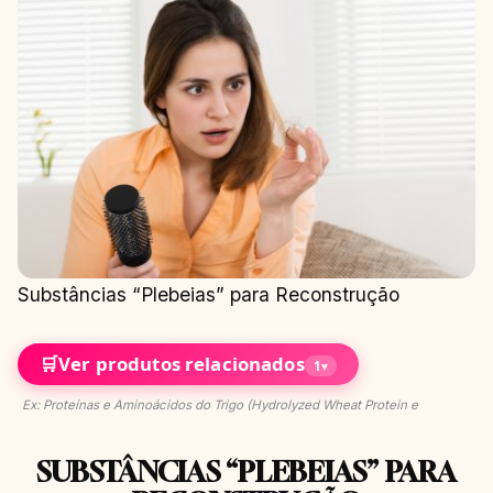
Substâncias “Plebeias” para Reconstrução
🛒
Ver produtos relacionados
1
▾
Ex: Proteínas e Aminoácidos do Trigo (Hydrolyzed Wheat Protein e
SUBSTÂNCIAS “PLEBEIAS” PARA