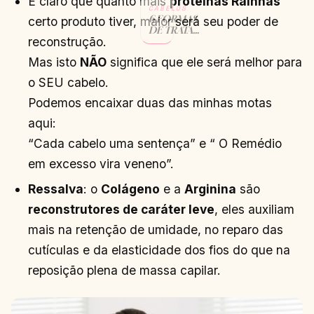
É claro que quanto mais
proteínas Rainhas
CABELOS
6 FORMAS
certo produto tiver, maior será seu poder de
DE TRATAR
reconstrução.
O COURO
CABELUDO
Mas isto
NÃO
significa que ele será melhor para
EM CASA
CONTINUAR
→
o SEU cabelo.
LENDO
Podemos encaixar duas das minhas motas
aqui:
“Cada cabelo uma sentença” e “ O Remédio
em excesso vira veneno”.
Ressalva
: o
Colágeno
e a
Arginina
são
reconstrutores de caráter leve
, eles auxiliam
mais na retenção de umidade, no reparo das
cutículas e da elasticidade dos fios do que na
reposição plena de massa capilar.