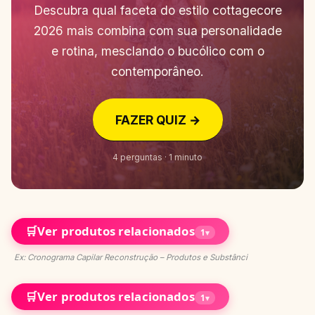
Descubra qual faceta do estilo cottagecore
2026 mais combina com sua personalidade
e rotina, mesclando o bucólico com o
contemporâneo.
FAZER QUIZ →
4 perguntas · 1 minuto
🛒
Ver produtos relacionados
1
▾
Ex: Cronograma Capilar Reconstrução – Produtos e Substânci
🛒
Ver produtos relacionados
1
▾