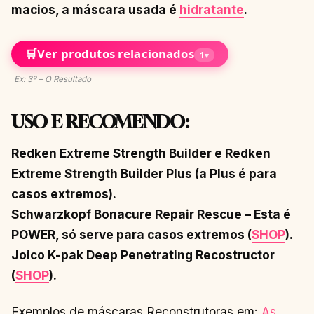
macios, a máscara usada é
hidratante
.
🛒
Ver produtos relacionados
1
▾
Ex: 3º – O Resultado
USO E RECOMENDO:
Redken Extreme Strength Builder e Redken
Extreme Strength Builder Plus (a Plus é para
casos extremos).
Schwarzkopf Bonacure Repair Rescue – Esta é
POWER, só serve para casos extremos (
SHOP
).
Joico K-pak Deep Penetrating Recostructor
(
SHOP
).
Exemplos de máscaras Reconstrutoras em:
As