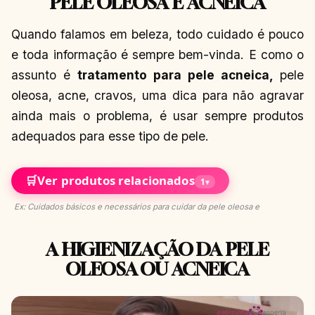
PELE OLEOSA E ACNEICA
Quando falamos em beleza, todo cuidado é pouco
e toda informação é sempre bem-vinda. E como o
assunto é
tratamento para pele acneica,
pele
oleosa, acne, cravos, uma dica para não agravar
ainda mais o problema, é usar sempre produtos
adequados para esse tipo de pele.
🛒
Ver produtos relacionados
1
▾
Ex: Cuidados básicos e necessários para cuidar da pele oleosa e
A HIGIENIZAÇÃO DA PELE
OLEOSA OU ACNEICA