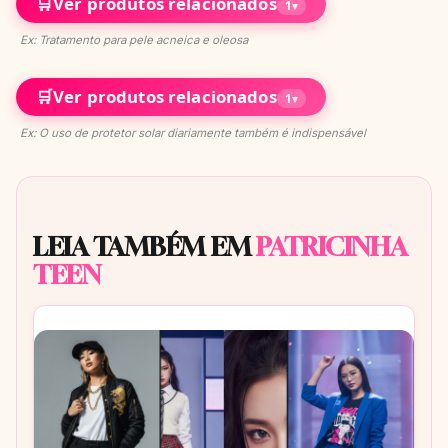
🛒
Ver produtos relacionados
1
▾
Ex: Tratamento para pele acneica e oleosa
🛒
Ver produtos relacionados
1
▾
Ex: O uso de protetor solar diariamente também é indispensável
LEIA TAMBÉM EM
PATRICINHA
TEEN