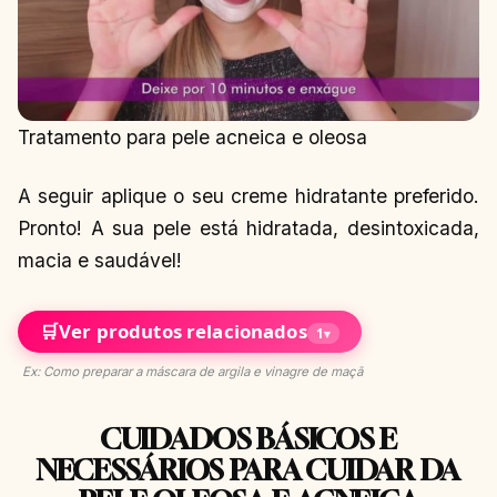
Tratamento para pele acneica e oleosa
A seguir aplique o seu creme hidratante preferido.
Pronto! A sua pele está hidratada, desintoxicada,
macia e saudável!
🛒
Ver produtos relacionados
1
▾
Ex: Como preparar a máscara de argila e vinagre de maçã
CUIDADOS BÁSICOS E
NECESSÁRIOS PARA CUIDAR DA