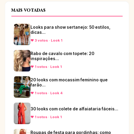
MAIS VOTADAS
Looks para show sertanejo: 50 estilos,
dicas…
♥ 3 votos · Look 1
Rabo de cavalo com topete: 20
inspirações…
♥ 1 votos · Look 1
20 looks com mocassim feminino que
farão…
♥ 1 votos · Look 4
30 looks com colete de alfaiataria fáceis…
♥ 1 votos · Look 1
Roupas de festa para gordinhas: como