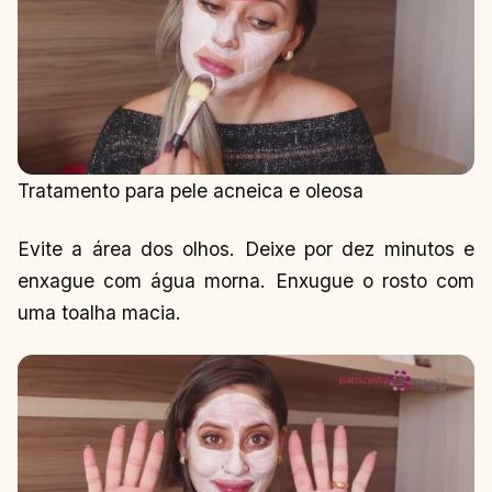
QUANTO
CUSTA?
EFEITO
COLATERAL,
CUIDADOS
– MEU
RELATO
CONTINUAR
→
LENDO
Tratamento para pele acneica e oleosa
Evite a área dos olhos. Deixe por dez minutos e
enxague com água morna. Enxugue o rosto com
uma toalha macia.