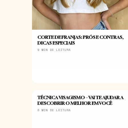
CORTE DE FRANJAS: PRÓS E CONTRAS,
DICAS ESPECIAIS
9 MIN DE LEITURA
TÉCNICA VISAGISMO – VAI TE AJUDAR A
CABELOS
DESCOBRIR O MELHOR EM VOCÊ
6 MIN DE LEITURA