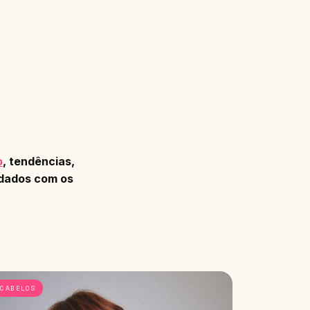
o
, tendências,
uidados com os
CABELOS