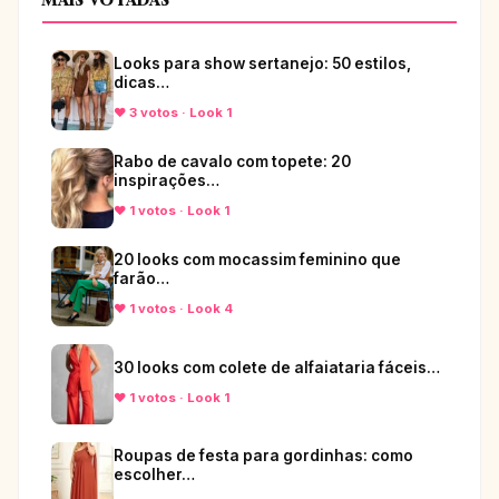
Looks para show sertanejo: 50 estilos,
dicas…
♥ 3 votos · Look 1
Rabo de cavalo com topete: 20
inspirações…
♥ 1 votos · Look 1
20 looks com mocassim feminino que
farão…
♥ 1 votos · Look 4
30 looks com colete de alfaiataria fáceis…
♥ 1 votos · Look 1
Roupas de festa para gordinhas: como
escolher…