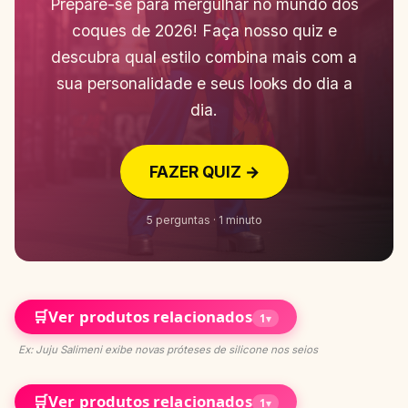
Prepare-se para mergulhar no mundo dos
coques de 2026! Faça nosso quiz e
descubra qual estilo combina mais com a
sua personalidade e seus looks do dia a
dia.
FAZER QUIZ →
5 perguntas · 1 minuto
🛒
Ver produtos relacionados
1
▾
Ex: Juju Salimeni exibe novas próteses de silicone nos seios
🛒
Ver produtos relacionados
1
▾