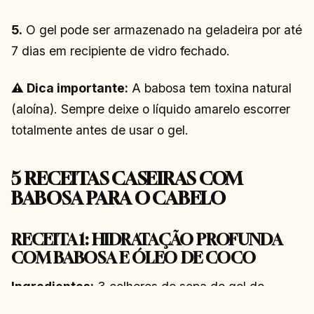
5.
O gel pode ser armazenado na geladeira por até
7 dias em recipiente de vidro fechado.
⚠️ Dica importante:
A babosa tem toxina natural
(aloína). Sempre deixe o líquido amarelo escorrer
totalmente antes de usar o gel.
5 RECEITAS CASEIRAS COM
BABOSA PARA O CABELO
RECEITA 1: HIDRATAÇÃO PROFUNDA
COM BABOSA E ÓLEO DE COCO
Ingredientes:
3 colheres de sopa de gel de
babosa, 1 colher de sopa de óleo de coco virgem, 1