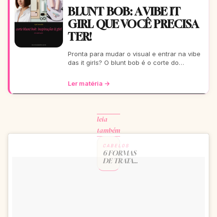
BLUNT BOB: A VIBE IT
GIRL QUE VOCÊ PRECISA
TER!
Pronta para mudar o visual e entrar na vibe
das it girls? O blunt bob é o corte do
momento: moderno, chic e super versátil.
Vem ver como ele
Ler matéria →
leia
também
CABELOS
6 FORMAS
DE TRATAR
O COURO
CABELUDO
EM CASA
CONTINUAR
→
LENDO