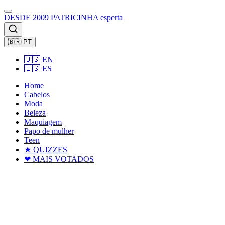
DESDE 2009
PATRICINHA
esperta
🇧🇷
PT
🇺🇸 EN
🇪🇸 ES
Home
Cabelos
Moda
Beleza
Maquiagem
Papo de mulher
Teen
★ QUIZZES
❤ MAIS VOTADOS