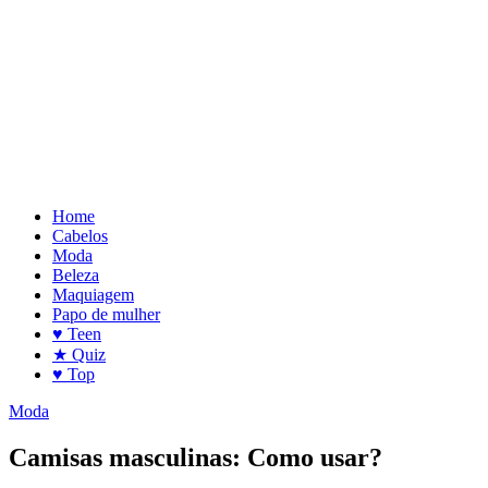
Home
Cabelos
Moda
Beleza
Maquiagem
Papo de mulher
♥
Teen
★
Quiz
♥
Top
Moda
Camisas masculinas: Como usar?