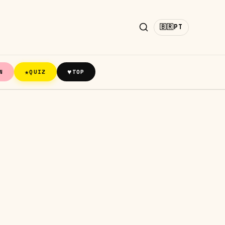
🇧🇷
PT
★
♥
N
QUIZ
TOP