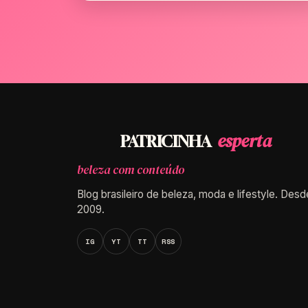
esperta
PATRICINHA
beleza com conteúdo
Blog brasileiro de beleza, moda e lifestyle. Desd
2009.
IG
YT
TT
RSS