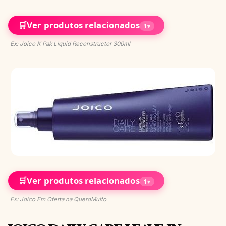
🛒
Ver produtos relacionados
1
▾
Ex: Joico K Pak Liquid Reconstructor 300ml
🛒
Ver produtos relacionados
1
▾
Ex: Joico Em Oferta na QueroMuito