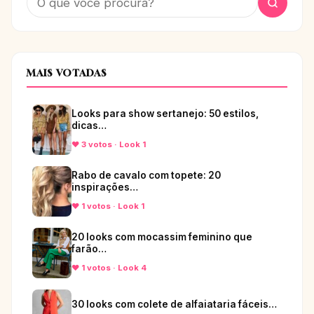
MAIS VOTADAS
Looks para show sertanejo: 50 estilos,
dicas…
♥ 3 votos · Look 1
Rabo de cavalo com topete: 20
inspirações…
♥ 1 votos · Look 1
20 looks com mocassim feminino que
farão…
♥ 1 votos · Look 4
30 looks com colete de alfaiataria fáceis…