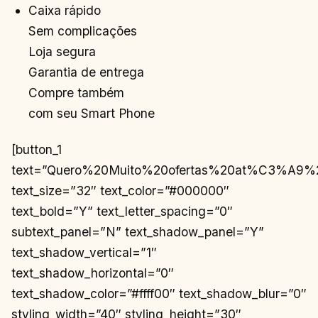
Caixa rápido
Sem complicações
Loja segura
Garantia de entrega
Compre também
com seu Smart Phone
[button_1
text=”Quero%20Muito%20ofertas%20at%C3%A9
text_size=”32″ text_color=”#000000″
text_bold=”Y” text_letter_spacing=”0″
subtext_panel=”N” text_shadow_panel=”Y”
text_shadow_vertical=”1″
text_shadow_horizontal=”0″
text_shadow_color=”#ffff00″ text_shadow_blur=”0″
styling_width=”40″ styling_height=”30″