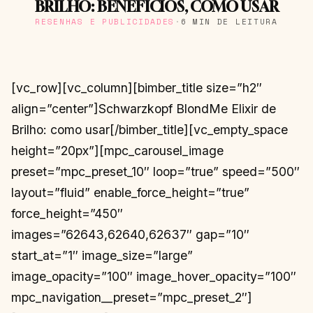
BRILHO: BENEFÍCIOS, COMO USAR
RESENHAS E PUBLICIDADES
·
6 MIN DE LEITURA
[vc_row][vc_column][bimber_title size=”h2″
align=”center”]Schwarzkopf BlondMe Elixir de
Brilho: como usar[/bimber_title][vc_empty_space
height=”20px”][mpc_carousel_image
preset=”mpc_preset_10″ loop=”true” speed=”500″
layout=”fluid” enable_force_height=”true”
force_height=”450″
images=”62643,62640,62637″ gap=”10″
start_at=”1″ image_size=”large”
image_opacity=”100″ image_hover_opacity=”100″
mpc_navigation__preset=”mpc_preset_2″]