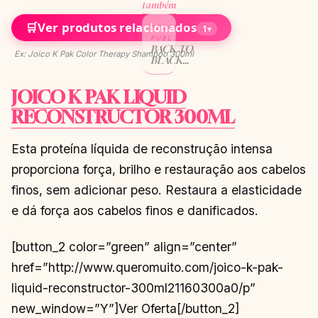
também
🛒
Ver produtos relacionados
RESENHAS E
1
▾
PUBLICIDADES
BACK TO
Ex: Joico K Pak Color Therapy Shampoo 300ml
BLACK
JOICO NA
QUEROMUITO
JOICO K PAK LIQUID
CONTINUAR
→
LENDO
RECONSTRUCTOR 300ML
Esta proteína líquida de reconstrução intensa
proporciona força, brilho e restauração aos cabelos
finos, sem adicionar peso. Restaura a elasticidade
e dá força aos cabelos finos e danificados.
[button_2 color=”green” align=”center”
href=”http://www.queromuito.com/joico-k-pak-
liquid-reconstructor-300ml21160300a0/p”
new_window=”Y”]Ver Oferta[/button_2]