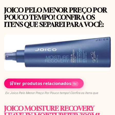
JOICO PELO MENOR PREÇO POR
POUCO TEMPO! CONFIRA OS
ITENS QUE SEPAREI PARA VOCÊ:
🛒
Ver produtos relacionados
1
▾
Ex: Joico Pelo Menor Preço Por Pouco tempo! Confira os itens que
JOICO MOISTURE RECOVERY