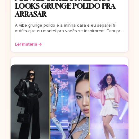
LOOKS GRUNGE POLIDO PRA
ARRASAR
A vibe grunge polido é a minha cara e eu separei 9
outfits que eu montei pra vocês se inspirarem! Tem pra
escola, rolê e até pra um date. Co
Ler matéria →