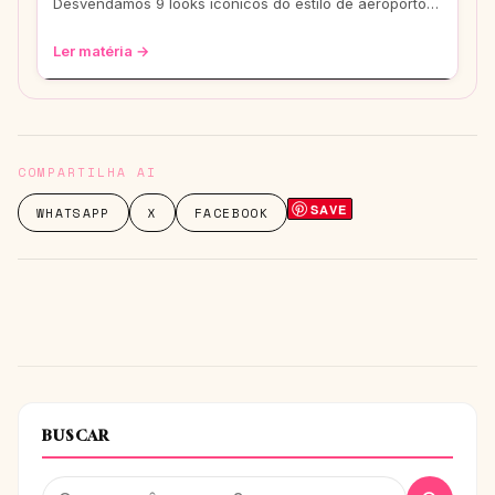
Desvendamos 9 looks icônicos do estilo de aeroporto
que vão te transformar em uma fashionis
Ler matéria →
COMPARTILHA AI
SAVE
WHATSAPP
X
FACEBOOK
BUSCAR