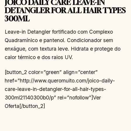
JOICO DAILY CARE LEAVE-IN
DETANGLER FOR ALL HAIR TYPES
300ML
Leave-in Detangler fortificado com Complexo
Quadramínico e pantenol. Condicionador sem
enxágue, com textura leve. Hidrata e protege do
calor térmico e dos raios UV.
[button_2 color=”green” align=”center”
href=”http://www.queromuito.com/joico-daily-
care-leave-in-detangler-for-all-hair-types-
300ml21140300b0/p” rel=”nofollow”]Ver
Oferta[/button_2]