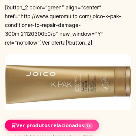
[button_2 color=”green” align=”center”
href=”http://www.queromuito.com/joico-k-pak-
conditioner-to-repair-demage-
300ml21120300b0/p” new_window=”Y”
rel=”nofollow”]Ver oferta[/button_2]
🛒
Ver produtos relacionados
1
▾