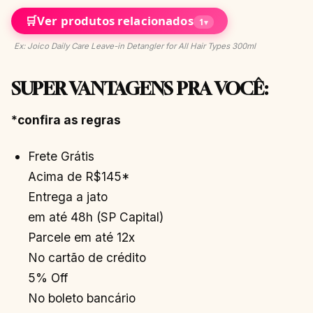
🛒
Ver produtos relacionados
1
▾
Ex: Joico Daily Care Leave-in Detangler for All Hair Types 300ml
SUPER VANTAGENS PRA VOCÊ:
*confira as regras
Frete Grátis
Acima de R$145*
Entrega a jato
em até 48h (SP Capital)
Parcele em até 12x
No cartão de crédito
5% Off
No boleto bancário