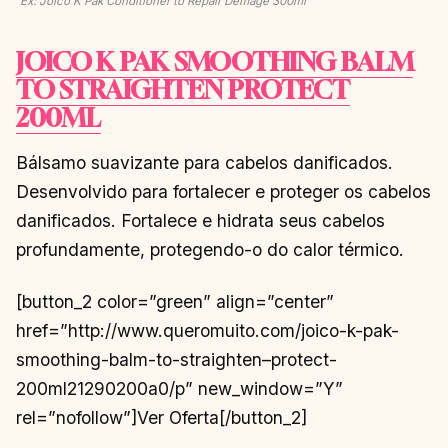
Ex: Joico K Pak Conditioner to Repair Demage 300ml
JOICO K PAK SMOOTHING BALM
TO STRAIGHTEN PROTECT
200ML
Bálsamo suavizante para cabelos danificados.
Desenvolvido para fortalecer e proteger os cabelos
danificados. Fortalece e hidrata seus cabelos
profundamente, protegendo-o do calor térmico.
[button_2 color=”green” align=”center”
href=”http://www.queromuito.com/joico-k-pak-
smoothing-balm-to-straighten–protect-
200ml21290200a0/p” new_window=”Y”
rel=”nofollow”]Ver Oferta[/button_2]