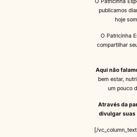
O Patricinha Esp
publicamos dia
hoje som
O Patricinha 
compartilhar se
Aqui não falam
bem estar, nutr
um pouco de
Através da pa
divulgar suas 
[/vc_column_text