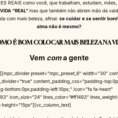
REAIS como você, que trabalham, estudam, mães, fi
VIDA “REAL”
mas que também não abrem mão da vaid
ida com mais beleza, afinal:
se cuidar e se sentir bon
alma não é mesmo?
MO É BOM COLOCAR MAIS BELEZA NA V
Vem
com
a gente
t][mpc_divider preset=”mpc_preset_6″ width=”30″ con
_divider=”true” content_padding_css=”padding-top:0
ng-bottom:0px;padding-left:10px;” icon=”fa fa-heart”
493″ icon_size=”24″ lines_color=”#ff1493″ lines_weight
 height=”15px”][vc_column_text]