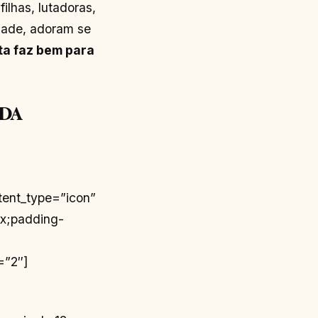
lhas, lutadoras,
ade, adoram se
ita faz bem para
IDA
tent_type=”icon”
px;padding-
=”2″]