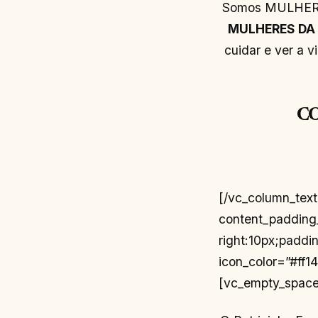
Somos MULHERES 
MULHERES DA 
cuidar e ver a v
CO
[/vc_column_tex
content_padding
right:10px;paddi
icon_color=”#ff1
[vc_empty_space