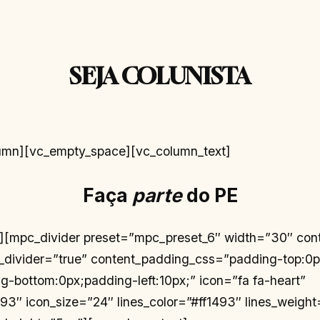
SEJA COLUNISTA
umn][vc_empty_space][vc_column_text]
Faça
parte
do PE
t][mpc_divider preset=”mpc_preset_6″ width=”30″ con
_divider=”true” content_padding_css=”padding-top:0
ng-bottom:0px;padding-left:10px;” icon=”fa fa-heart”
493″ icon_size=”24″ lines_color=”#ff1493″ lines_weight