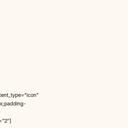
tent_type=”icon”
px;padding-
=”2″]