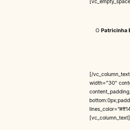
[vc_empty_space
O
Patricinha 
[/vc_column_tex
width=”30″ cont
content_padding
bottom:0px;paddi
lines_color=”#ff
[vc_column_text]