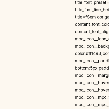
title_font_preset
title_font_line_h
title=”Sem obrig
content_font_col
content_font_ali
mpc_icon__icon_
mpc_icon__backgr
color:#ff1493;bo
mpc_icon__paddi
bottom:5px;paddi
mpc_icon__margi
mpc_icon__hover_
mpc_icon__hover
mpc_icon__mpc_to
mpc_icon__mpc_to