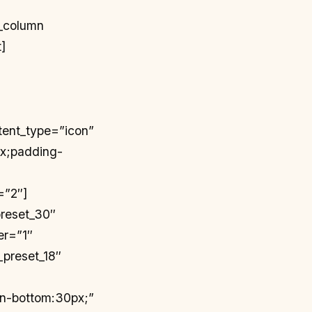
c_column
t]
tent_type=”icon”
px;padding-
=”2″]
reset_30″
er=”1″
_preset_18″
in-bottom:30px;”