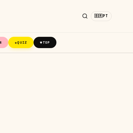
🇧🇷
PT
★
♥
N
QUIZ
TOP