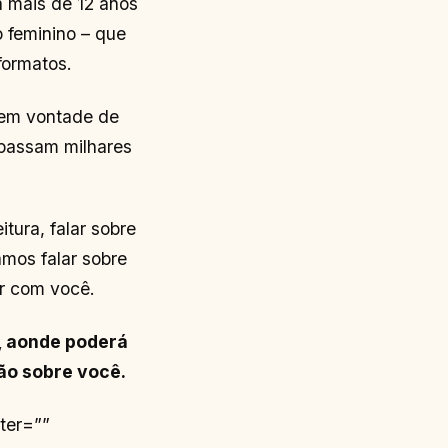
á mais de 12 anos
 feminino – que
formatos.
tem vontade de
 passam milhares
ura, falar sobre
amos falar sobre
ar com você.
, aonde poderá
ção sobre você.
ter=””