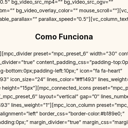
”0.5″ bg_video_src_mp4=”” bg_video_src_ogv=””
bm=”” bg_video_overlay_color=”” mouse_scroll=””][v
nable_parallax=”” parallax_speed=”0.5″][vc_column_tex
Como
Funciona
t][mpc_divider preset=”mpc_preset_6″ width=”30″ con
_divider=”true” content_padding_css=”padding-top:0
ng-bottom:0px;padding-left:10px;” icon=”fa fa-heart”
493″ icon_size=”24″ lines_color=”#ff1493″ lines_weight
 height=”15px”][mpc_connected_icons preset=”mpc_p
_mpc_preset_6″ layout=”vertical” gap=”0″ lines_numb
1493″ lines_weight=”1″][mpc_icon_column preset=”mpc
 alignment=”left” border_css=”border-color:#b189e0;”
dding:0px;” margin_divider=”true” margin_css=”marg