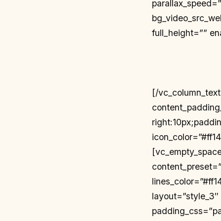
parallax_speed=
bg_video_src_we
full_height=”” e
[/vc_column_tex
content_padding
right:10px;paddi
icon_color=”#ff1
[vc_empty_space
content_preset=”
lines_color=”#ff
layout=”style_3″
padding_css=”pa