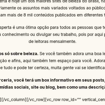
erta é hoje um dos maiores sites de beleza do Brasil, h
riamente os assuntos mais variados voltados ao público
am mais de 8 mil conteúdos publicados em diferentes 
Esperta é uma ótima opção para todos as pessoas que 
u conhecimento ou divulgar seu trabalho, pois por aqui
de leitoras mensalmente.
os só sobre beleza.
Se você também adora uma boa leit
ição e afins, aqui também tem espaço para você. Ador
 tudo e pode ter certeza, muita gente vai se identific
rceria, você terá um box informativo em seus posts
mídias sociais, site ou blog, bem como uma descri
][/vc_column][/vc_row][vc_row row_id=”” vertical_cen