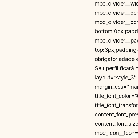
mpc_divider__wid
mpc_divider__co
mpc_divider__co
bottom:0px;paddi
mpc_divider__pa
top:3px;padding
obrigatoriedade 
Seu perfil ficar
layout=”style_3″
margin_css=”marg
title_font_color=
title_font_transf
content_font_pr
content_font_size
mpc_icon__icon=”