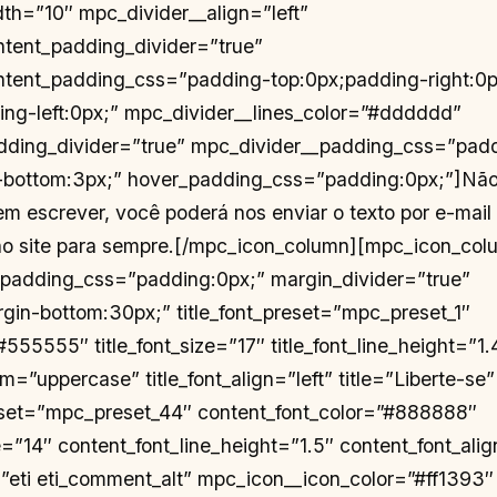
th=”10″ mpc_divider__align=”left”
ntent_padding_divider=”true”
ntent_padding_css=”padding-top:0px;padding-right:0
ng-left:0px;” mpc_divider__lines_color=”#dddddd”
dding_divider=”true” mpc_divider__padding_css=”pad
-bottom:3px;” hover_padding_css=”padding:0px;”]Não
em escrever, você poderá nos enviar o texto por e-mail
á no site para sempre.[/mpc_icon_column][mpc_icon_co
 padding_css=”padding:0px;” margin_divider=”true”
in-bottom:30px;” title_font_preset=”mpc_preset_1″
”#555555″ title_font_size=”17″ title_font_line_height=”1.
orm=”uppercase” title_font_align=”left” title=”Liberte-se”
eset=”mpc_preset_44″ content_font_color=”#888888″
=”14″ content_font_line_height=”1.5″ content_font_alig
eti eti_comment_alt” mpc_icon__icon_color=”#ff1393″