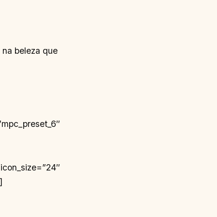
– na beleza que
”mpc_preset_6″
 icon_size=”24″
]