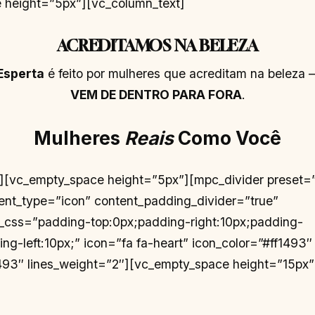
 height=”5px”][vc_column_text]
ACREDITAMOS NA BELEZA
Esperta
é feito por mulheres que acreditam na beleza 
VEM DE DENTRO PARA FORA
.
Mulheres
Reais
Como Você
t][vc_empty_space height=”5px”][mpc_divider preset=
ent_type=”icon” content_padding_divider=”true”
_css=”padding-top:0px;padding-right:10px;padding-
ng-left:10px;” icon=”fa fa-heart” icon_color=”#ff1493″
1493″ lines_weight=”2″][vc_empty_space height=”15px”