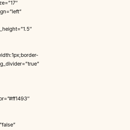
ize=”17″
ign=”left”
_height=”1.5″
idth:1px;border-
ng_divider=”true”
or=”#ff1493″
”false”