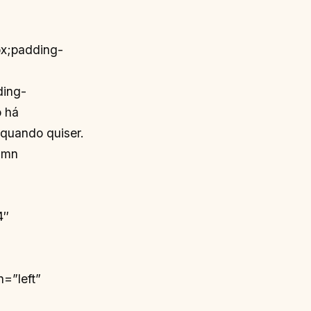
px;padding-
ding-
 há
 quando quiser.
lumn
4″
n=”left”