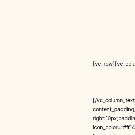
[vc_row][vc_col
[/vc_column_tex
content_padding
right:10px;paddi
icon_color=”#ff1