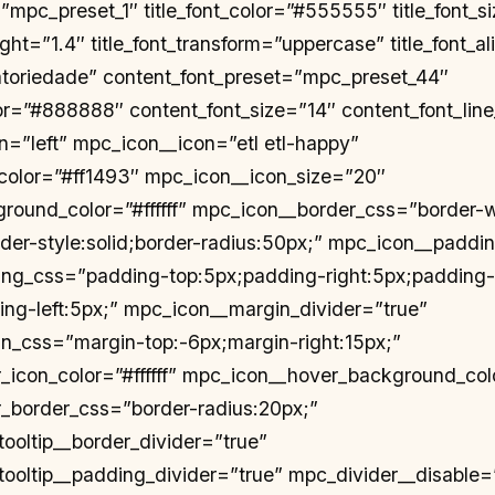
=”mpc_preset_1″ title_font_color=”#555555″ title_font_s
eight=”1.4″ title_font_transform=”uppercase” title_font_al
atoriedade” content_font_preset=”mpc_preset_44″
or=”#888888″ content_font_size=”14″ content_font_line
gn=”left” mpc_icon__icon=”etl etl-happy”
color=”#ff1493″ mpc_icon__icon_size=”20″
ound_color=”#ffffff” mpc_icon__border_css=”border-w
rder-style:solid;border-radius:50px;” mpc_icon__paddi
ng_css=”padding-top:5px;padding-right:5px;padding-
ng-left:5px;” mpc_icon__margin_divider=”true”
n_css=”margin-top:-6px;margin-right:15px;”
icon_color=”#ffffff” mpc_icon__hover_background_col
_border_css=”border-radius:20px;”
oltip__border_divider=”true”
oltip__padding_divider=”true” mpc_divider__disable=