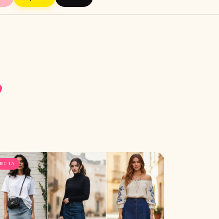
o
MODA