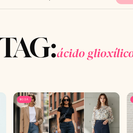
TAG:
ácido glioxílic
MODA