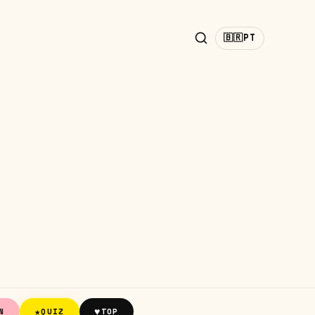
🇧🇷
PT
★
♥
N
QUIZ
TOP