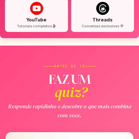
YouTube
Threads
Tutoriais completos 🎬
Conversas exclusivas 💬
ANTES DE IR
FAZ UM
quiz?
Responde rapidinho e descobre o que mais combina
com voce.