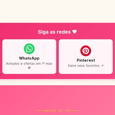
Siga as redes 💖
WhatsApp
Pinterest
Achados e ofertas em 1ª mão
Salve seus favoritos 📌
💎
ANTES DE IR