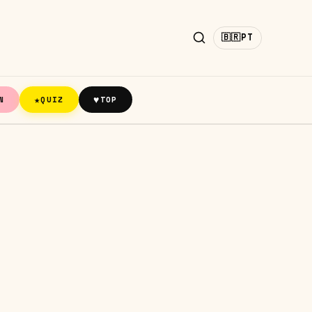
🇧🇷
PT
★
♥
N
QUIZ
TOP