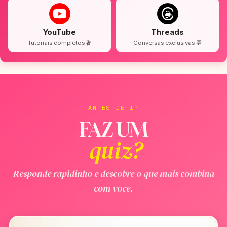
YouTube
Threads
Tutoriais completos 🎬
Conversas exclusivas 💬
ANTES DE IR
FAZ UM
quiz?
Responde rapidinho e descobre o que mais combina
com voce.