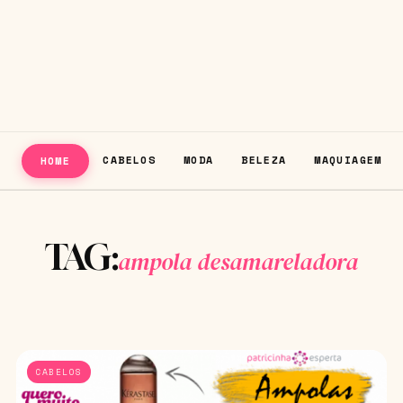
CABELOS
MODA
BELEZA
MAQUIAGEM
HOME
TAG:
ampola desamareladora
CABELOS