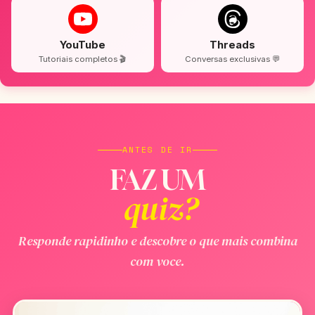
YouTube
Threads
Tutoriais completos 🎬
Conversas exclusivas 💬
ANTES DE IR
FAZ UM
quiz?
Responde rapidinho e descobre o que mais combina
com voce.