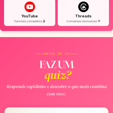
YouTube
Threads
Tutoriais completos 🎬
Conversas exclusivas 💬
ANTES DE IR
FAZ UM
quiz?
Responde rapidinho e descobre o que mais combina
com voce.