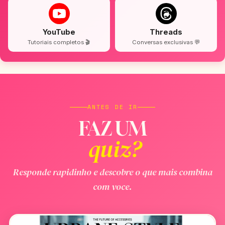
YouTube
Threads
Tutoriais completos 🎬
Conversas exclusivas 💬
ANTES DE IR
FAZ UM
quiz?
Responde rapidinho e descobre o que mais combina
com voce.