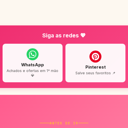
Siga as redes 💖
WhatsApp
Pinterest
Achados e ofertas em 1ª mão
Salve seus favoritos 📌
💎
ANTES DE IR