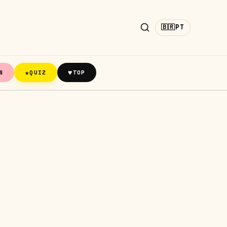
🇧🇷
PT
★
♥
N
QUIZ
TOP