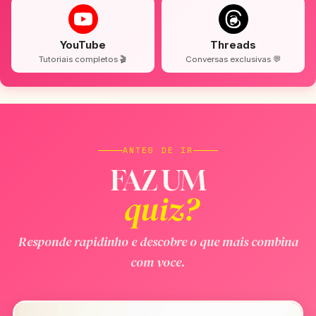
YouTube
Threads
Tutoriais completos 🎬
Conversas exclusivas 💬
ANTES DE IR
FAZ UM
quiz?
Responde rapidinho e descobre o que mais combina
com voce.