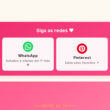
Siga as redes 💖
WhatsApp
Pinterest
Achados e ofertas em 1ª mão
Salve seus favoritos 📌
💎
ANTES DE IR