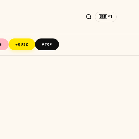
🇧🇷
PT
★
♥
N
QUIZ
TOP