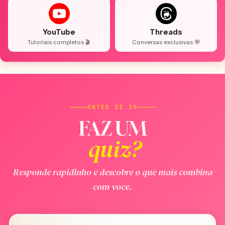
YouTube
Threads
Tutoriais completos 🎬
Conversas exclusivas 💬
ANTES DE IR
FAZ UM
quiz?
Responde rapidinho e descobre o que mais combina
com voce.