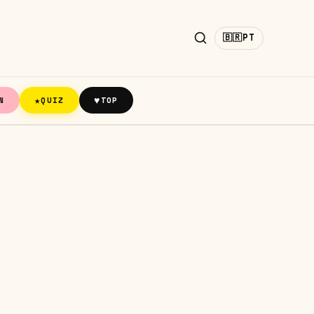
🇧🇷
PT
★
♥
N
QUIZ
TOP