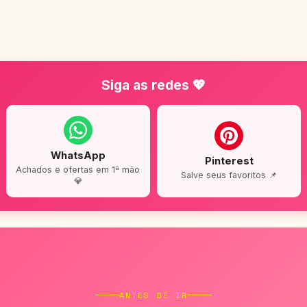
Siga as redes 💖
WhatsApp
Pinterest
Achados e ofertas em 1ª mão
Salve seus favoritos 📌
💎
ANTES DE IR