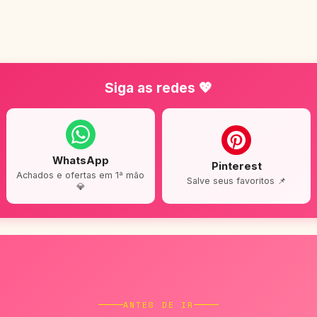
Siga as redes 💖
WhatsApp
Pinterest
Achados e ofertas em 1ª mão
Salve seus favoritos 📌
💎
ANTES DE IR