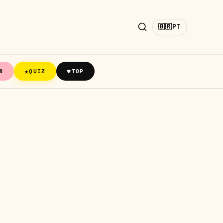
🇧🇷
PT
★
♥
N
QUIZ
TOP