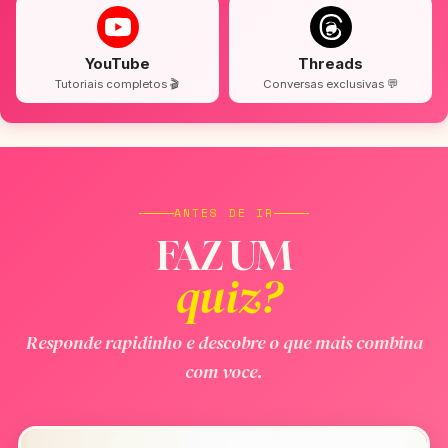
YouTube
Threads
Tutoriais completos 🎬
Conversas exclusivas 💬
ANTES DE IR
FAZ UM
quiz?
Responde rapidinho e descobre o que mais combina
com voce.