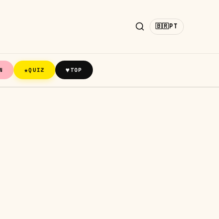
🇧🇷
PT
★
♥
N
QUIZ
TOP