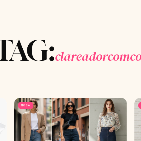
TAG:
clareadorcomco
MODA