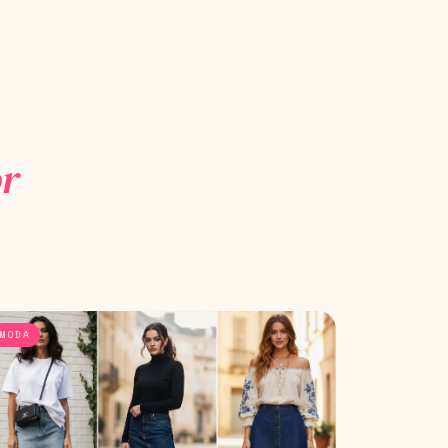
r
MODA