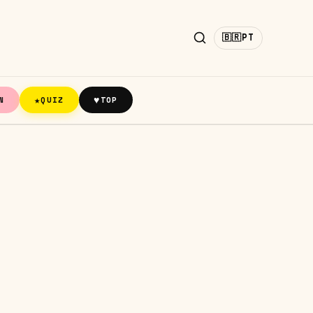
🇧🇷
PT
★
♥
N
QUIZ
TOP