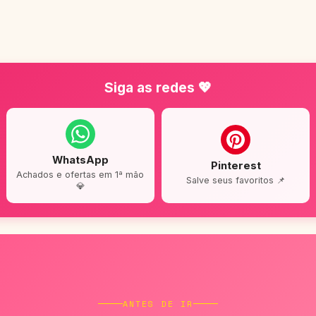
Siga as redes 💖
WhatsApp
Pinterest
Achados e ofertas em 1ª mão
Salve seus favoritos 📌
💎
ANTES DE IR