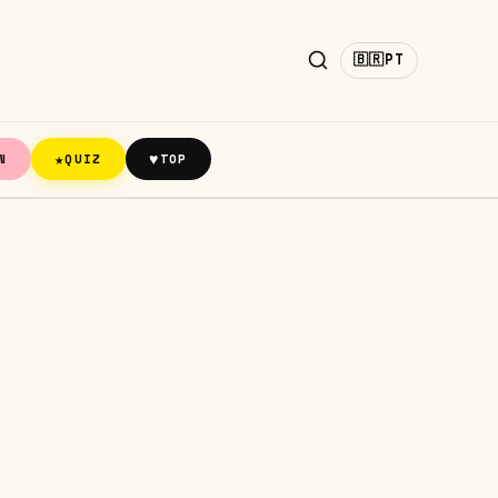
🇧🇷
PT
★
♥
N
QUIZ
TOP