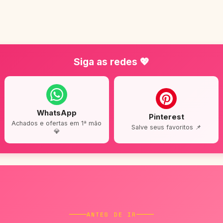
Siga as redes 💖
WhatsApp
Pinterest
Achados e ofertas em 1ª mão
Salve seus favoritos 📌
💎
ANTES DE IR