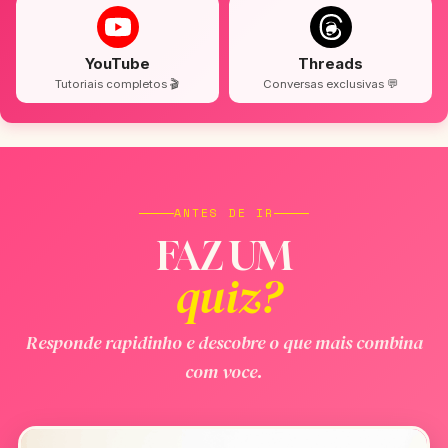
YouTube
Threads
Tutoriais completos 🎬
Conversas exclusivas 💬
ANTES DE IR
FAZ UM
quiz?
Responde rapidinho e descobre o que mais combina
com voce.