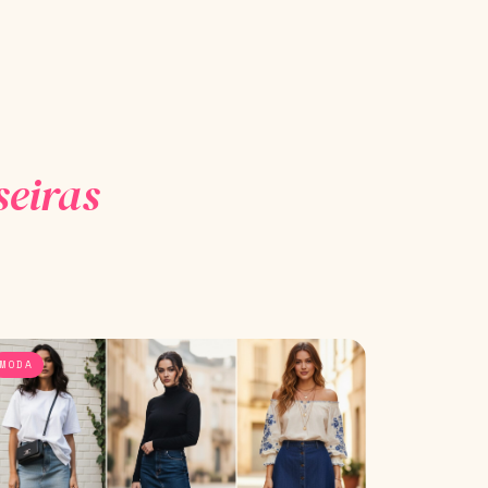
eiras
MODA