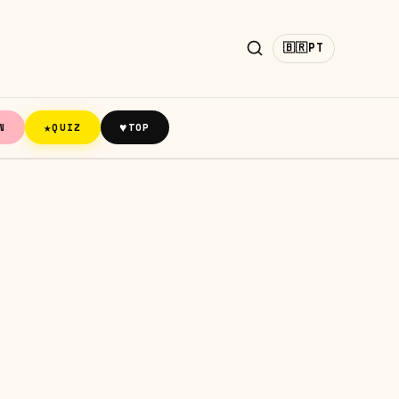
🇧🇷
PT
★
♥
N
QUIZ
TOP