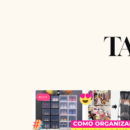
T
MODA