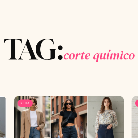
TAG:
corte químico
MODA