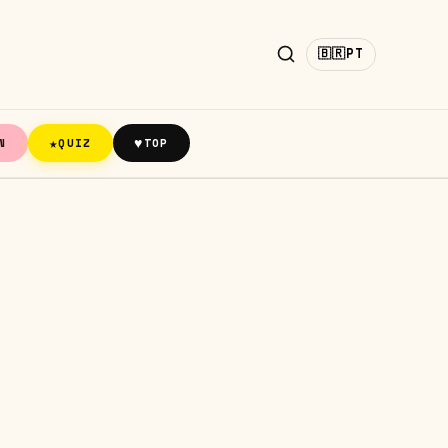
🇧🇷
PT
★
♥
N
QUIZ
TOP