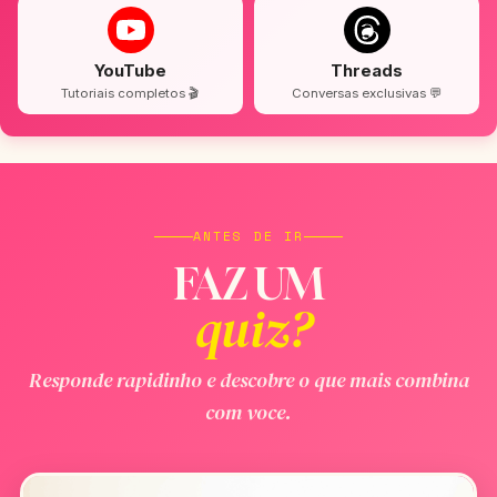
YouTube
Threads
Tutoriais completos 🎬
Conversas exclusivas 💬
ANTES DE IR
FAZ UM
quiz?
Responde rapidinho e descobre o que mais combina
com voce.