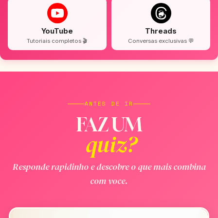
YouTube
Threads
Tutoriais completos 🎬
Conversas exclusivas 💬
ANTES DE IR
FAZ UM
quiz?
Responde rapidinho e descobre o que mais combina
com voce.