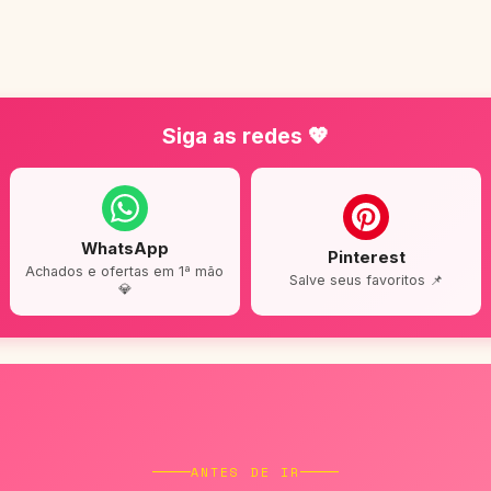
Siga as redes 💖
WhatsApp
Pinterest
Achados e ofertas em 1ª mão
Salve seus favoritos 📌
💎
ANTES DE IR