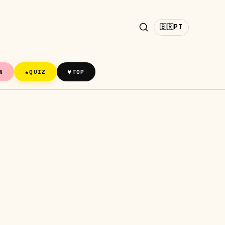
🇧🇷
PT
★
♥
N
QUIZ
TOP