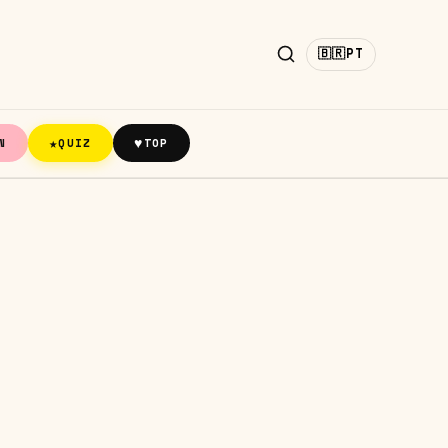
🇧🇷
PT
★
♥
N
QUIZ
TOP