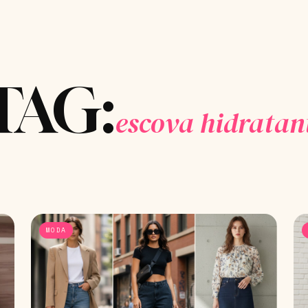
TAG:
escova hidratan
MODA