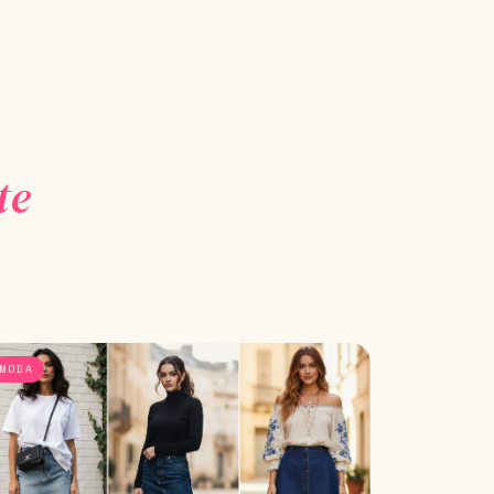
te
MODA