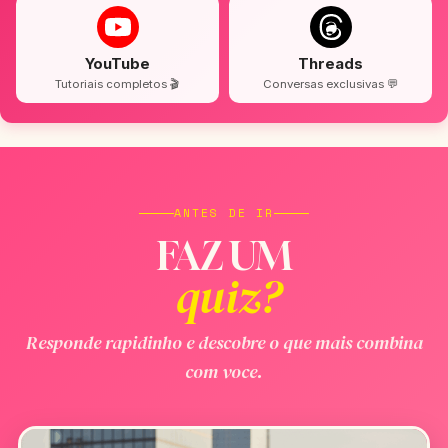
YouTube
Threads
Tutoriais completos 🎬
Conversas exclusivas 💬
ANTES DE IR
FAZ UM
quiz?
Responde rapidinho e descobre o que mais combina
com voce.