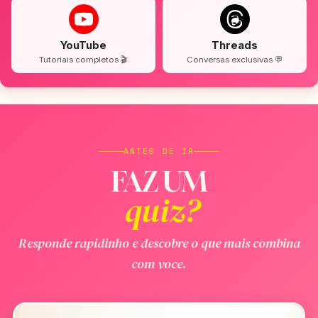
YouTube
Threads
Tutoriais completos 🎬
Conversas exclusivas 💬
ANTES DE IR
FAZ UM
quiz?
Responde rapidinho e descobre o que mais combina
com voce.