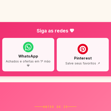
Siga as redes 💖
WhatsApp
Pinterest
Achados e ofertas em 1ª mão
Salve seus favoritos 📌
💎
ANTES DE IR