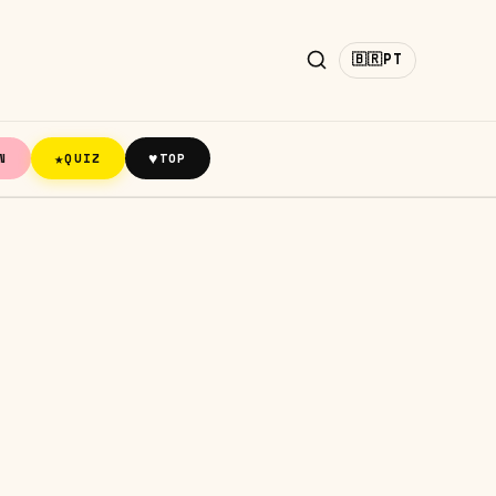
🇧🇷
PT
★
♥
N
QUIZ
TOP