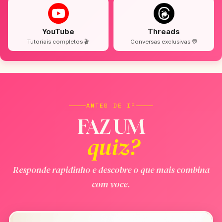
YouTube
Threads
Tutoriais completos 🎬
Conversas exclusivas 💬
ANTES DE IR
FAZ UM
quiz?
Responde rapidinho e descobre o que mais combina
com voce.