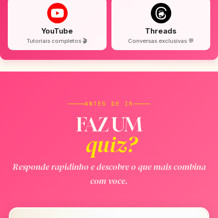
YouTube
Threads
Tutoriais completos 🎬
Conversas exclusivas 💬
ANTES DE IR
FAZ UM
quiz?
Responde rapidinho e descobre o que mais combina
com voce.