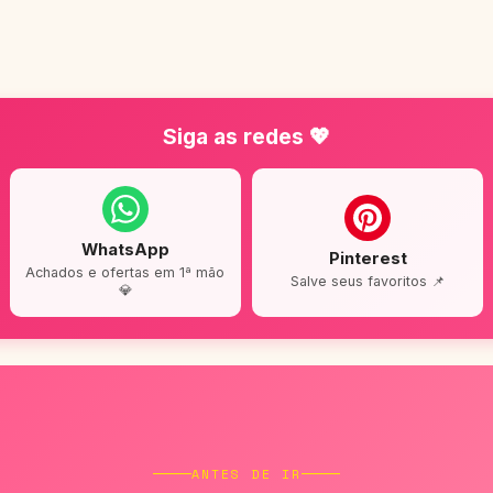
Siga as redes 💖
WhatsApp
Pinterest
Achados e ofertas em 1ª mão
Salve seus favoritos 📌
💎
ANTES DE IR