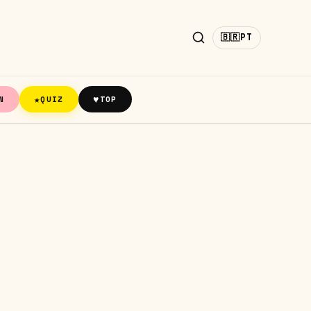
🇧🇷
PT
★
♥
N
QUIZ
TOP