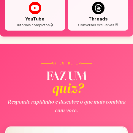
YouTube
Threads
Tutoriais completos 🎬
Conversas exclusivas 💬
ANTES DE IR
FAZ UM
quiz?
Responde rapidinho e descobre o que mais combina
com voce.