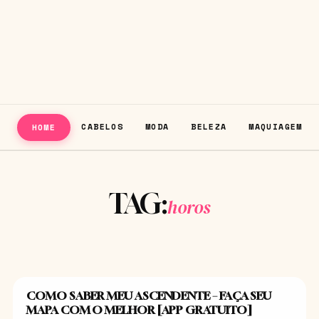
CABELOS
MODA
BELEZA
MAQUIAGEM
HOME
TAG:
horos
COMO SABER MEU ASCENDENTE – FAÇA SEU
SIGNOS
MAPA COM O MELHOR [APP GRATUITO]