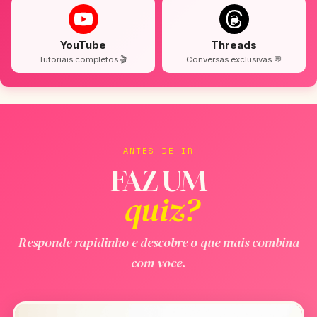
YouTube
Threads
Tutoriais completos 🎬
Conversas exclusivas 💬
ANTES DE IR
FAZ UM
quiz?
Responde rapidinho e descobre o que mais combina
com voce.