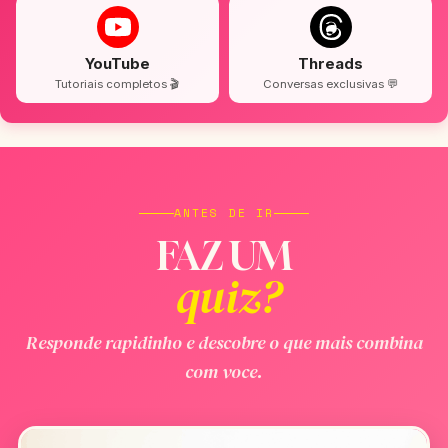
YouTube
Threads
Tutoriais completos 🎬
Conversas exclusivas 💬
ANTES DE IR
FAZ UM
quiz?
Responde rapidinho e descobre o que mais combina
com voce.