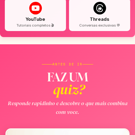
YouTube
Threads
Tutoriais completos 🎬
Conversas exclusivas 💬
ANTES DE IR
FAZ UM
quiz?
Responde rapidinho e descobre o que mais combina
com voce.