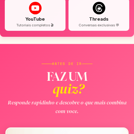
YouTube
Threads
Tutoriais completos 🎬
Conversas exclusivas 💬
ANTES DE IR
FAZ UM
quiz?
Responde rapidinho e descobre o que mais combina
com voce.