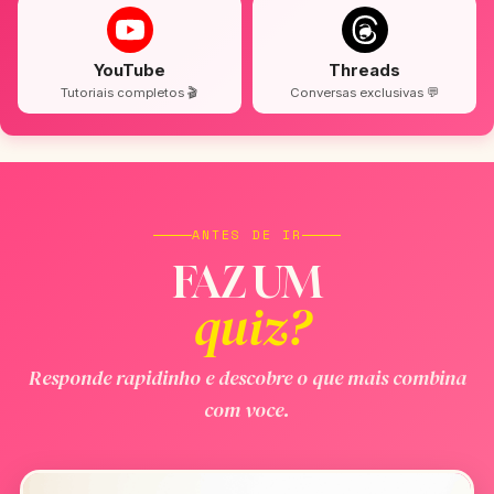
YouTube
Threads
Tutoriais completos 🎬
Conversas exclusivas 💬
ANTES DE IR
FAZ UM
quiz?
Responde rapidinho e descobre o que mais combina
com voce.