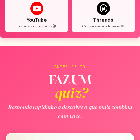
YouTube
Threads
Tutoriais completos 🎬
Conversas exclusivas 💬
ANTES DE IR
FAZ UM
quiz?
Responde rapidinho e descobre o que mais combina
com voce.