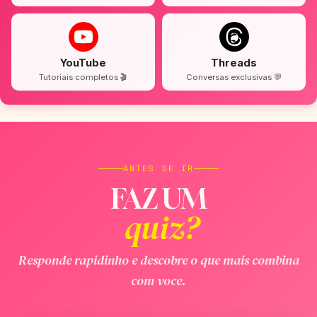
YouTube
Threads
Tutoriais completos 🎬
Conversas exclusivas 💬
ANTES DE IR
FAZ UM
quiz?
Responde rapidinho e descobre o que mais combina
com voce.