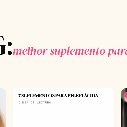
:
melhor suplemento par
7 SUPLEMENTOS PARA PELE FLÁCIDA
BELEZA
6 MIN DE LEITURA