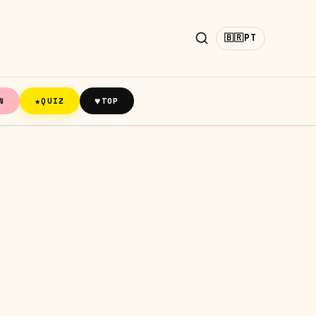
🇧🇷
PT
★
♥
N
QUIZ
TOP